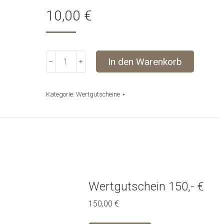
10,00
€
Wertgutschein
In den Warenkorb
﹣
﹢
10,-
€
Menge
Kategorie:
Wertgutscheine
Wertgutschein 150,- €
150,00
€