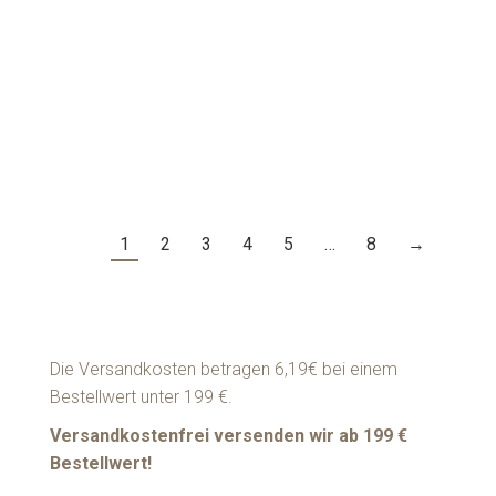
AND SKINCARE SHEA REPAIR & LIP
BALM
Weiterlesen
1
2
3
4
5
…
8
→
Die Versandkosten betragen 6,19€ bei einem
Bestellwert unter 199 €.
Versandkostenfrei versenden wir ab 199 €
Bestellwert!