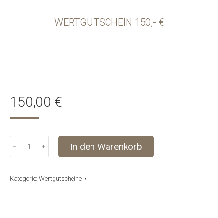
WERTGUTSCHEIN 150,- €
150,00
€
Wertgutschein
In den Warenkorb
﹣
﹢
150,-
€
Menge
Kategorie:
Wertgutscheine