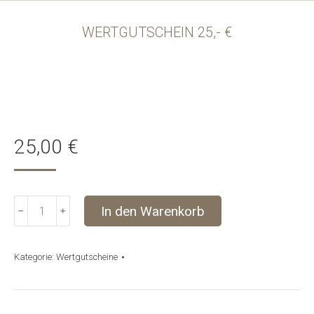
WERTGUTSCHEIN 25,- €
25,00
€
Wertgutschein
In den Warenkorb
﹣
﹢
25,-
€
Menge
Kategorie:
Wertgutscheine