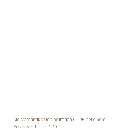
REFLECTIVES Lidschatten/Highlighter
weiß-creme
23,80
€
In den Warenkorb
Die Versandkosten betragen 6,19€ bei einem
Bestellwert unter 199 €.