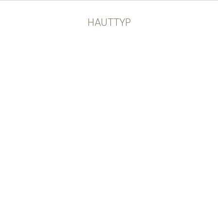
HAUTTYP
Anspruchsvolle Haut
21 Products
Empfindliche Haut
26 Products